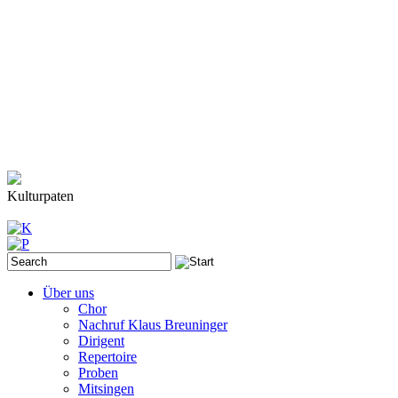
Kulturpaten
Über uns
Chor
Nachruf Klaus Breuninger
Dirigent
Repertoire
Proben
Mitsingen