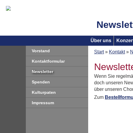
Newslet
Über uns
Konzer
Vorstand
Start
»
Kontakt
»
N
Kontaktformular
Newslett
Newsletter
Wenn Sie regelmäß
Spenden
doch unseren Newsl
über unseren Chor
Kulturpaten
Zum
Bestellformu
Impressum