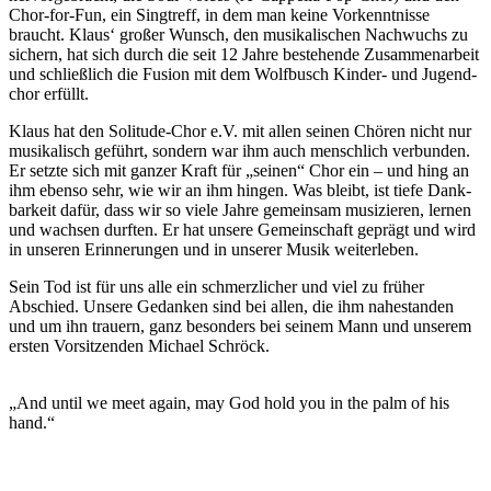
Chor-for-Fun, ein Sing­treff, in dem man keine Vor­kennt­nisse
braucht. Klaus‘ großer Wunsch, den musikalischen Nachwuchs zu
sichern, hat sich durch die seit 12 Jahre bestehende Zusammen­arbeit
und schließ­lich die Fusion mit dem Wolfbusch Kinder- und Jugend­
chor erfüllt.
Klaus hat den Solitude-Chor e.V. mit allen seinen Chören nicht nur
musikalisch geführt, sondern war ihm auch mensch­lich verbunden.
Er setzte sich mit ganzer Kraft für „seinen“ Chor ein – und hing an
ihm ebenso sehr, wie wir an ihm hingen. Was bleibt, ist tiefe Dank­
bar­keit dafür, dass wir so viele Jahre gemeinsam musizieren, lernen
und wachsen durften. Er hat unsere Gemeinschaft geprägt und wird
in unseren Erinnerungen und in unserer Musik weiterleben.
Sein Tod ist für uns alle ein schmerz­licher und viel zu früher
Abschied. Unsere Gedanken sind bei allen, die ihm nahe­standen
und um ihn trauern, ganz besonders bei seinem Mann und unserem
ersten Vorsitzenden Michael Schröck.
„And until we meet again, may God hold you in the palm of his
hand.“