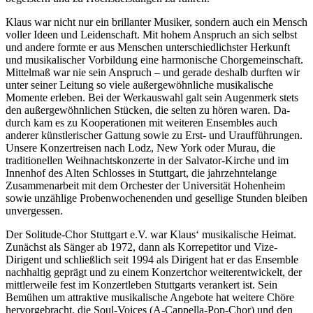
Klaus war nicht nur ein brillanter Musiker, sondern auch ein Mensch
voller Ideen und Leidenschaft. Mit hohem Anspruch an sich selbst
und andere formte er aus Menschen unter­schiedlichster Her­kunft
und musikalischer Vor­bildung eine harmonische Chor­gemeinschaft.
Mittelmaß war nie sein Anspruch – und gerade deshalb durften wir
unter seiner Leitung so viele außer­gewöhnliche musi­­ka­lische
Momente erleben. Bei der Werk­auswahl galt sein Augenmerk stets
den außer­gewöhn­lichen Stücken, die selten zu hören waren. Da­
durch kam es zu Kooperationen mit weiteren Ensembles auch
anderer künstlerischer Gattung sowie zu Erst- und Ur­auf­führungen.
Unsere Konzertreisen nach Lodz, New York oder Murau, die
traditionellen Weihnachts­konzerte in der Salvator-Kirche und im
Innenhof des Alten Schlosses in Stutt­gart, die jahrzehntelange
Zusammen­­arbeit mit dem Orchester der Universität Hohen­heim
sowie unzählige Proben­wochen­enden und gesellige Stunden bleiben
unvergessen.
Der Solitude-Chor Stuttgart e.V. war Klaus‘ musikalische Heimat.
Zunächst als Sänger ab 1972, dann als Korrepetitor und Vize-
Dirigent und schließlich seit 1994 als Dirigent hat er das Ensemble
nach­haltig geprägt und zu einem Konzert­chor weiterentwickelt, der
mittlerweile fest im Konzert­leben Stutt­garts ver­ankert ist. Sein
Bemühen um attraktive musi­kalische Angebote hat weitere Chöre
her­vor­­gebracht, die Soul-Voices (A-Cappella-Pop-Chor) und den