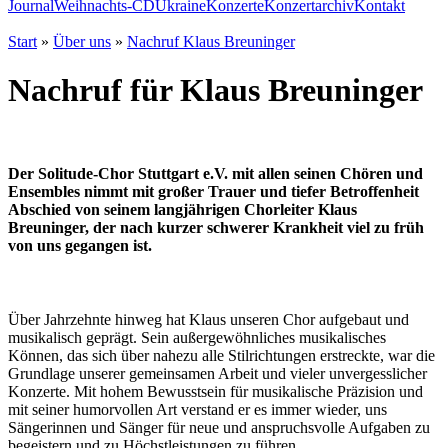
Journal
Weihnachts-CD
Ukraine
Konzerte
Konzertarchiv
Kontakt
Start
»
Über uns
»
Nachruf Klaus Breuninger
Nachruf für Klaus Breuninger
Der Solitude-Chor Stuttgart e.V. mit allen seinen Chören und
Ensembles nimmt mit großer Trauer und tiefer Betroffenheit
Abschied von seinem langjährigen Chorleiter Klaus
Breuninger, der nach kurzer schwerer Krankheit viel zu früh
von uns gegangen ist.
Über Jahrzehnte hinweg hat Klaus unseren Chor aufgebaut und
musikalisch geprägt. Sein außer­gewöhn­liches musi­ka­lisches
Können, das sich über nahezu alle Stil­richtungen erstreckte, war die
Grund­lage unserer gemeinsamen Arbeit und vieler unvergesslicher
Konzerte. Mit hohem Be­wusst­sein für musikalische Präzision und
mit seiner humorvollen Art verstand er es immer wieder, uns
Sängerinnen und Sänger für neue und anspruchs­volle Aufgaben zu
begeistern und zu Höchst­leistungen zu führen.