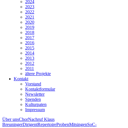
2024
2023
2022
2021
2020
2019
2018
2017
2016
2015
2014
2013
2012
2011
ältere Projekte
Kontakt
Vorstand
Kontaktformular
Newsletter
Spenden
Kulturpaten
Impressum
Über uns
Chor
Nachruf Klaus
Breuninger
Dirigent
Repertoire
Proben
Mitsingen
SoC-