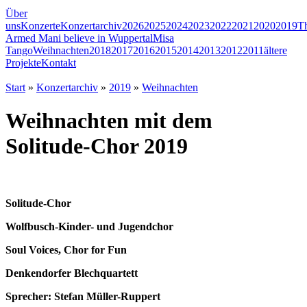
Über
uns
Konzerte
Konzertarchiv
2026
2025
2024
2023
2022
2021
2020
2019
T
Armed Man
i believe in Wuppertal
Misa
Tango
Weihnachten
2018
2017
2016
2015
2014
2013
2012
2011
ältere
Projekte
Kontakt
Start
»
Konzertarchiv
»
2019
»
Weihnachten
Weihnachten mit dem
Solitude-Chor 2019
Solitude-Chor
Wolfbusch-Kinder- und Jugendchor
Soul Voices, Chor for Fun
Denkendorfer Blechquartett
Sprecher: Stefan Müller-Ruppert